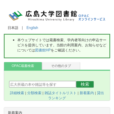
日本語 |
English
本ウェブサイトでは蔵書検索、学内者等向けの申込サー
ビスを提供しています。当館の利用案内、お知らせなど
については
図書館HP
をご確認ください。
OPAC蔵書検索
その他のタブ
検索
詳細検索
|
分類検索
|
雑誌タイトルリスト
|
新着案内
|
貸出
ランキング
新着案内