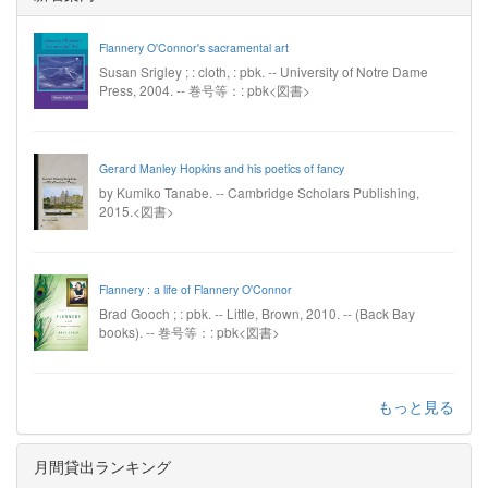
Flannery O'Connor's sacramental art
Susan Srigley ; : cloth, : pbk. -- University of Notre Dame
Press, 2004. -- 巻号等：: pbk<図書>
Gerard Manley Hopkins and his poetics of fancy
by Kumiko Tanabe. -- Cambridge Scholars Publishing,
2015.<図書>
Flannery : a life of Flannery O'Connor
Brad Gooch ; : pbk. -- Little, Brown, 2010. -- (Back Bay
books). -- 巻号等：: pbk<図書>
もっと見る
月間貸出ランキング