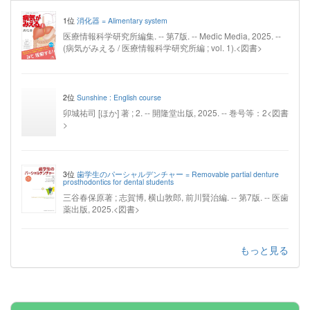
1位
消化器 = Alimentary system
医療情報科学研究所編集. -- 第7版. -- Medic Media, 2025. --
(病気がみえる / 医療情報科学研究所編 ; vol. 1).<図書>
2位
Sunshine : English course
卯城祐司 [ほか] 著 ; 2. -- 開隆堂出版, 2025. -- 巻号等：2<図書
>
3位
歯学生のパーシャルデンチャー = Removable partial denture
prosthodontics for dental students
三谷春保原著 ; 志賀博, 横山敦郎, 前川賢治編. -- 第7版. -- 医歯
薬出版, 2025.<図書>
もっと見る