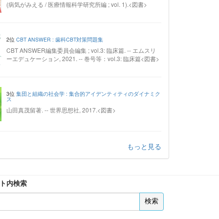
(病気がみえる / 医療情報科学研究所編 ; vol. 1).<図書>
2位
CBT ANSWER : 歯科CBT対策問題集
CBT ANSWER編集委員会編集 ; vol.3: 臨床篇. -- エムスリ
ーエデュケーション, 2021. -- 巻号等：vol.3: 臨床篇<図書>
3位
集団と組織の社会学 : 集合的アイデンティティのダイナミク
ス
山田真茂留著. -- 世界思想社, 2017.<図書>
もっと見る
ト内検索
検索