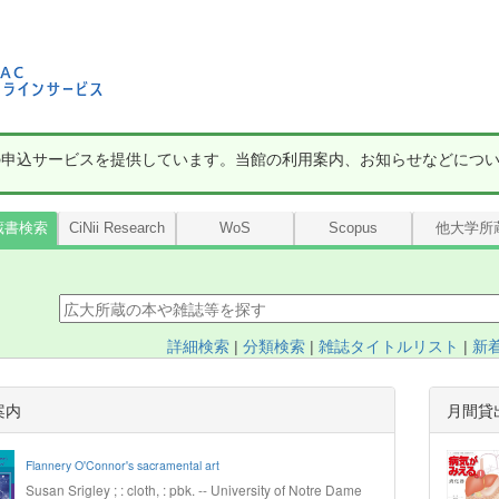
の申込サービスを提供しています。当館の利用案内、お知らせなどにつ
蔵書検索
CiNii Research
WoS
Scopus
他大学所
詳細検索
|
分類検索
|
雑誌タイトルリスト
|
新
案内
月間貸
Flannery O'Connor's sacramental art
Susan Srigley ; : cloth, : pbk. -- University of Notre Dame