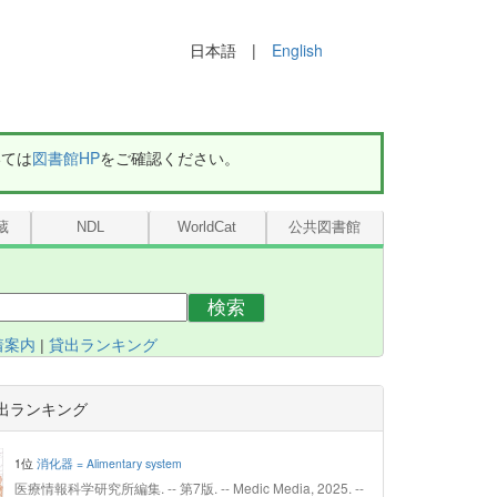
日本語 |
English
いては
図書館HP
をご確認ください。
蔵
NDL
WorldCat
公共図書館
検索
着案内
|
貸出ランキング
出ランキング
1位
消化器 = Alimentary system
医療情報科学研究所編集. -- 第7版. -- Medic Media, 2025. --