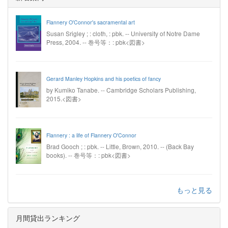
Flannery O'Connor's sacramental art
Susan Srigley ; : cloth, : pbk. -- University of Notre Dame
Press, 2004. -- 巻号等：: pbk<図書>
Gerard Manley Hopkins and his poetics of fancy
by Kumiko Tanabe. -- Cambridge Scholars Publishing,
2015.<図書>
Flannery : a life of Flannery O'Connor
Brad Gooch ; : pbk. -- Little, Brown, 2010. -- (Back Bay
books). -- 巻号等：: pbk<図書>
もっと見る
月間貸出ランキング