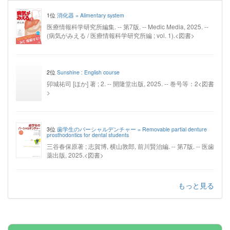
1位
消化器 = Alimentary system
医療情報科学研究所編集. -- 第7版. -- Medic Media, 2025. --
(病気がみえる / 医療情報科学研究所編 ; vol. 1).<図書>
2位
Sunshine : English course
卯城祐司 [ほか] 著 ; 2. -- 開隆堂出版, 2025. -- 巻号等：2<図書
>
3位
歯学生のパーシャルデンチャー = Removable partial denture
prosthodontics for dental students
三谷春保原著 ; 志賀博, 横山敦郎, 前川賢治編. -- 第7版. -- 医歯
薬出版, 2025.<図書>
もっと見る