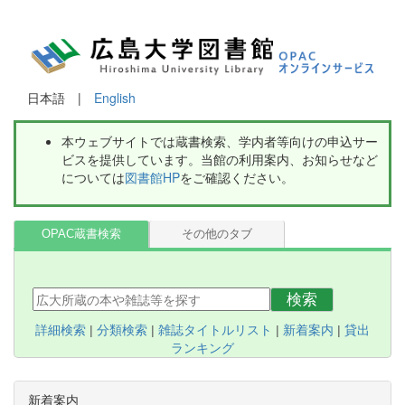
日本語 |
English
本ウェブサイトでは蔵書検索、学内者等向けの申込サー
ビスを提供しています。当館の利用案内、お知らせなど
については
図書館HP
をご確認ください。
OPAC蔵書検索
その他のタブ
検索
詳細検索
|
分類検索
|
雑誌タイトルリスト
|
新着案内
|
貸出
ランキング
新着案内