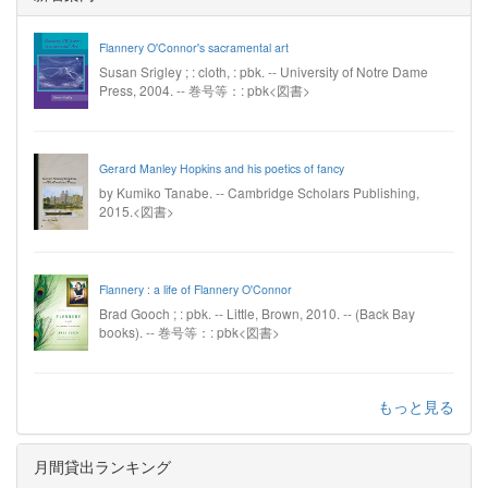
Flannery O'Connor's sacramental art
Susan Srigley ; : cloth, : pbk. -- University of Notre Dame
Press, 2004. -- 巻号等：: pbk<図書>
Gerard Manley Hopkins and his poetics of fancy
by Kumiko Tanabe. -- Cambridge Scholars Publishing,
2015.<図書>
Flannery : a life of Flannery O'Connor
Brad Gooch ; : pbk. -- Little, Brown, 2010. -- (Back Bay
books). -- 巻号等：: pbk<図書>
もっと見る
月間貸出ランキング