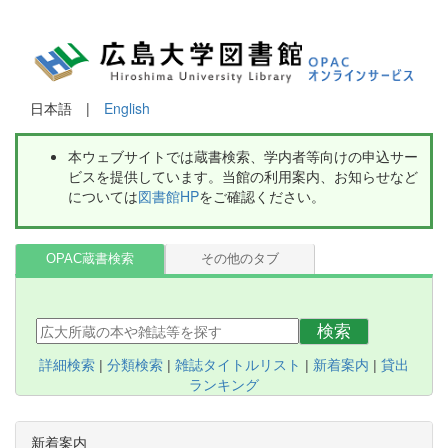
日本語 |
English
本ウェブサイトでは蔵書検索、学内者等向けの申込サー
ビスを提供しています。当館の利用案内、お知らせなど
については
図書館HP
をご確認ください。
OPAC蔵書検索
その他のタブ
検索
詳細検索
|
分類検索
|
雑誌タイトルリスト
|
新着案内
|
貸出
ランキング
新着案内