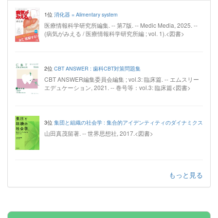
1位
消化器 = Alimentary system
医療情報科学研究所編集. -- 第7版. -- Medic Media, 2025. --
(病気がみえる / 医療情報科学研究所編 ; vol. 1).<図書>
2位
CBT ANSWER : 歯科CBT対策問題集
CBT ANSWER編集委員会編集 ; vol.3: 臨床篇. -- エムスリー
エデュケーション, 2021. -- 巻号等：vol.3: 臨床篇<図書>
3位
集団と組織の社会学 : 集合的アイデンティティのダイナミクス
山田真茂留著. -- 世界思想社, 2017.<図書>
もっと見る