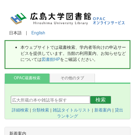
日本語 |
English
本ウェブサイトでは蔵書検索、学内者等向けの申込サー
ビスを提供しています。当館の利用案内、お知らせなど
については
図書館HP
をご確認ください。
OPAC蔵書検索
その他のタブ
検索
詳細検索
|
分類検索
|
雑誌タイトルリスト
|
新着案内
|
貸出
ランキング
新着案内