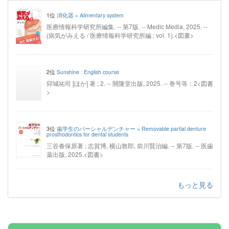
1位
消化器 = Alimentary system
医療情報科学研究所編集. -- 第7版. -- Medic Media, 2025. --
(病気がみえる / 医療情報科学研究所編 ; vol. 1).<図書>
2位
Sunshine : English course
卯城祐司 [ほか] 著 ; 2. -- 開隆堂出版, 2025. -- 巻号等：2<図書
>
3位
歯学生のパーシャルデンチャー = Removable partial denture
prosthodontics for dental students
三谷春保原著 ; 志賀博, 横山敦郎, 前川賢治編. -- 第7版. -- 医歯
薬出版, 2025.<図書>
もっと見る