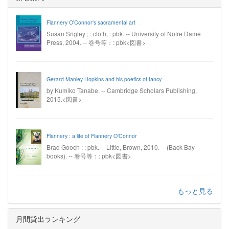
Flannery O'Connor's sacramental art
Susan Srigley ; : cloth, : pbk. -- University of Notre Dame
Press, 2004. -- 巻号等：: pbk<図書>
Gerard Manley Hopkins and his poetics of fancy
by Kumiko Tanabe. -- Cambridge Scholars Publishing,
2015.<図書>
Flannery : a life of Flannery O'Connor
Brad Gooch ; : pbk. -- Little, Brown, 2010. -- (Back Bay
books). -- 巻号等：: pbk<図書>
もっと見る
月間貸出ランキング