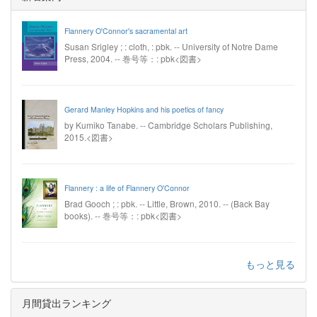
Flannery O'Connor's sacramental art
Susan Srigley ; : cloth, : pbk. -- University of Notre Dame
Press, 2004. -- 巻号等：: pbk<図書>
Gerard Manley Hopkins and his poetics of fancy
by Kumiko Tanabe. -- Cambridge Scholars Publishing,
2015.<図書>
Flannery : a life of Flannery O'Connor
Brad Gooch ; : pbk. -- Little, Brown, 2010. -- (Back Bay
books). -- 巻号等：: pbk<図書>
もっと見る
月間貸出ランキング