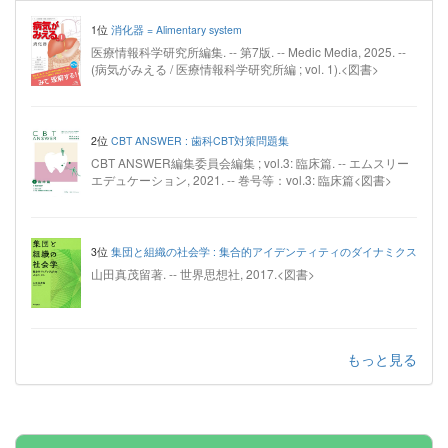
1位
消化器 = Alimentary system
医療情報科学研究所編集. -- 第7版. -- Medic Media, 2025. --
(病気がみえる / 医療情報科学研究所編 ; vol. 1).<図書>
2位
CBT ANSWER : 歯科CBT対策問題集
CBT ANSWER編集委員会編集 ; vol.3: 臨床篇. -- エムスリー
エデュケーション, 2021. -- 巻号等：vol.3: 臨床篇<図書>
3位
集団と組織の社会学 : 集合的アイデンティティのダイナミクス
山田真茂留著. -- 世界思想社, 2017.<図書>
もっと見る