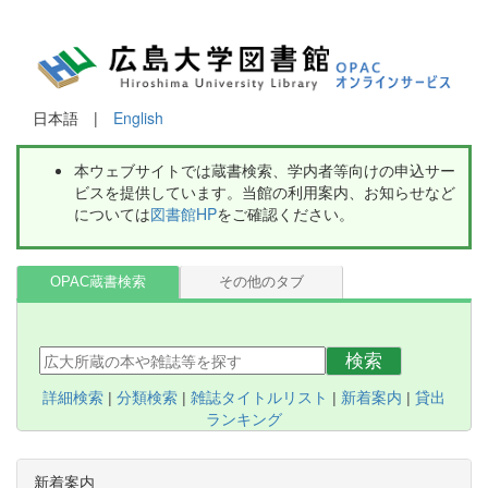
日本語 |
English
本ウェブサイトでは蔵書検索、学内者等向けの申込サー
ビスを提供しています。当館の利用案内、お知らせなど
については
図書館HP
をご確認ください。
OPAC蔵書検索
その他のタブ
検索
詳細検索
|
分類検索
|
雑誌タイトルリスト
|
新着案内
|
貸出
ランキング
新着案内