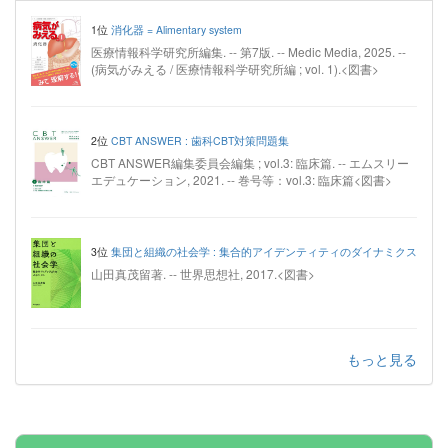
1位
消化器 = Alimentary system
医療情報科学研究所編集. -- 第7版. -- Medic Media, 2025. --
(病気がみえる / 医療情報科学研究所編 ; vol. 1).<図書>
2位
CBT ANSWER : 歯科CBT対策問題集
CBT ANSWER編集委員会編集 ; vol.3: 臨床篇. -- エムスリー
エデュケーション, 2021. -- 巻号等：vol.3: 臨床篇<図書>
3位
集団と組織の社会学 : 集合的アイデンティティのダイナミクス
山田真茂留著. -- 世界思想社, 2017.<図書>
もっと見る