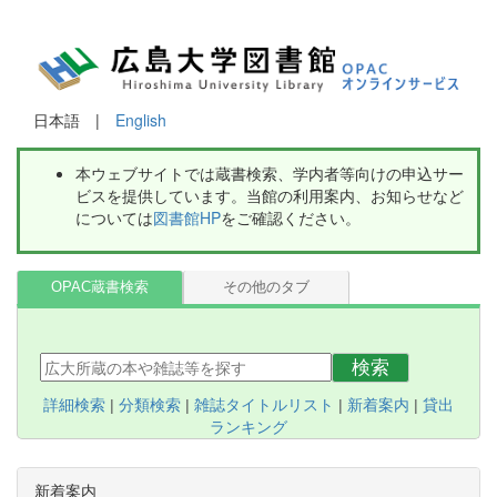
日本語 |
English
本ウェブサイトでは蔵書検索、学内者等向けの申込サー
ビスを提供しています。当館の利用案内、お知らせなど
については
図書館HP
をご確認ください。
OPAC蔵書検索
その他のタブ
検索
詳細検索
|
分類検索
|
雑誌タイトルリスト
|
新着案内
|
貸出
ランキング
新着案内