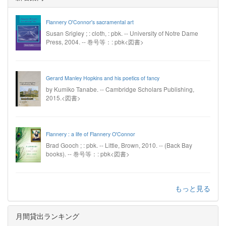
Flannery O'Connor's sacramental art
Susan Srigley ; : cloth, : pbk. -- University of Notre Dame
Press, 2004. -- 巻号等：: pbk<図書>
Gerard Manley Hopkins and his poetics of fancy
by Kumiko Tanabe. -- Cambridge Scholars Publishing,
2015.<図書>
Flannery : a life of Flannery O'Connor
Brad Gooch ; : pbk. -- Little, Brown, 2010. -- (Back Bay
books). -- 巻号等：: pbk<図書>
もっと見る
月間貸出ランキング