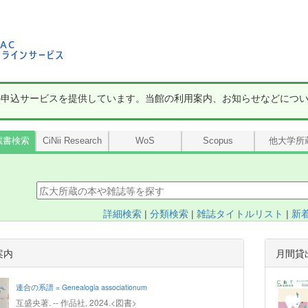
の申込サービスを提供しています。当館の利用案内、お知らせなどにつ
蔵書検索
CiNii Research
WoS
Scopus
他大学所
詳細検索
|
分類検索
|
雑誌タイトルリスト
|
新
案内
月間貸
連合の系譜 = Genealogia associationum
互盛央著. -- 作品社, 2024.<図書>