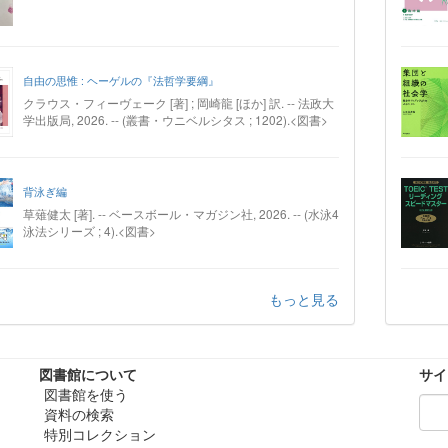
自由の思惟 : ヘーゲルの『法哲学要綱』
クラウス・フィーヴェーク [著] ; 岡崎龍 [ほか] 訳. -- 法政大
学出版局, 2026. -- (叢書・ウニベルシタス ; 1202).<図書>
背泳ぎ編
草薙健太 [著]. -- ベースボール・マガジン社, 2026. -- (水泳4
泳法シリーズ ; 4).<図書>
もっと見る
図書館について
サイ
図書館を使う
資料の検索
特別コレクション