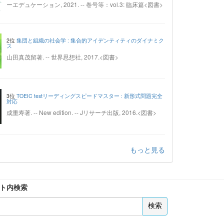
ーエデュケーション, 2021. -- 巻号等：vol.3: 臨床篇<図書>
2位
集団と組織の社会学 : 集合的アイデンティティのダイナミク
ス
山田真茂留著. -- 世界思想社, 2017.<図書>
3位
TOEIC testリーディングスピードマスター : 新形式問題完全
対応
成重寿著. -- New edition. -- Jリサーチ出版, 2016.<図書>
もっと見る
ト内検索
検索