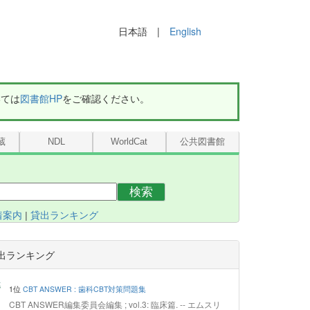
日本語 |
English
いては
図書館HP
をご確認ください。
蔵
NDL
WorldCat
公共図書館
検索
着案内
|
貸出ランキング
出ランキング
1位
CBT ANSWER : 歯科CBT対策問題集
CBT ANSWER編集委員会編集 ; vol.3: 臨床篇. -- エムスリ