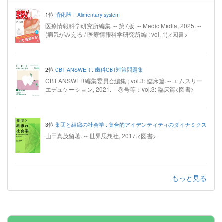
1位
消化器 = Alimentary system
医療情報科学研究所編集. -- 第7版. -- Medic Media, 2025. --
(病気がみえる / 医療情報科学研究所編 ; vol. 1).<図書>
2位
CBT ANSWER : 歯科CBT対策問題集
CBT ANSWER編集委員会編集 ; vol.3: 臨床篇. -- エムスリー
エデュケーション, 2021. -- 巻号等：vol.3: 臨床篇<図書>
3位
集団と組織の社会学 : 集合的アイデンティティのダイナミクス
山田真茂留著. -- 世界思想社, 2017.<図書>
もっと見る