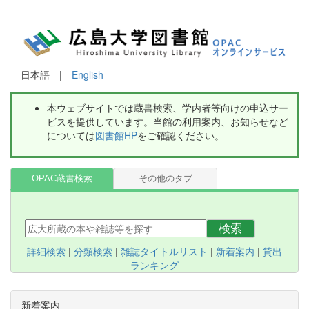
日本語 |
English
本ウェブサイトでは蔵書検索、学内者等向けの申込サー
ビスを提供しています。当館の利用案内、お知らせなど
については
図書館HP
をご確認ください。
OPAC蔵書検索
その他のタブ
検索
詳細検索
|
分類検索
|
雑誌タイトルリスト
|
新着案内
|
貸出
ランキング
新着案内