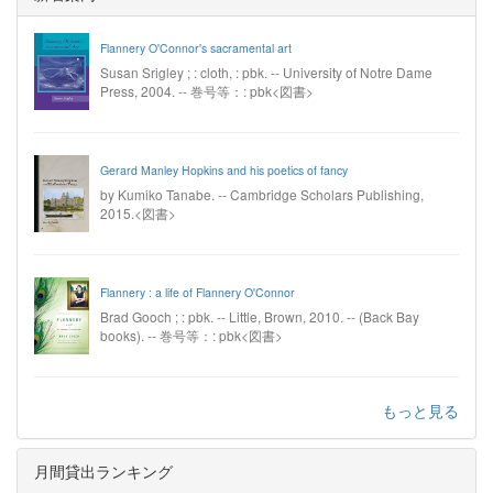
Flannery O'Connor's sacramental art
Susan Srigley ; : cloth, : pbk. -- University of Notre Dame
Press, 2004. -- 巻号等：: pbk<図書>
Gerard Manley Hopkins and his poetics of fancy
by Kumiko Tanabe. -- Cambridge Scholars Publishing,
2015.<図書>
Flannery : a life of Flannery O'Connor
Brad Gooch ; : pbk. -- Little, Brown, 2010. -- (Back Bay
books). -- 巻号等：: pbk<図書>
もっと見る
月間貸出ランキング