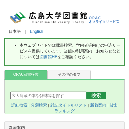
日本語 |
English
本ウェブサイトでは蔵書検索、学内者等向けの申込サー
ビスを提供しています。当館の利用案内、お知らせなど
については
図書館HP
をご確認ください。
OPAC蔵書検索
その他のタブ
検索
詳細検索
|
分類検索
|
雑誌タイトルリスト
|
新着案内
|
貸出
ランキング
新着案内