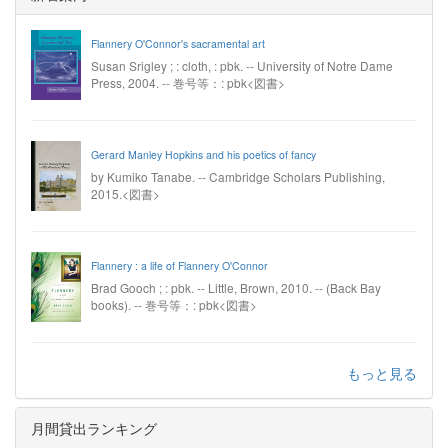
Flannery O'Connor's sacramental art
Susan Srigley ; : cloth, : pbk. -- University of Notre Dame
Press, 2004. -- 巻号等：: pbk<図書>
Gerard Manley Hopkins and his poetics of fancy
by Kumiko Tanabe. -- Cambridge Scholars Publishing,
2015.<図書>
Flannery : a life of Flannery O'Connor
Brad Gooch ; : pbk. -- Little, Brown, 2010. -- (Back Bay
books). -- 巻号等：: pbk<図書>
もっと見る
月間貸出ランキング