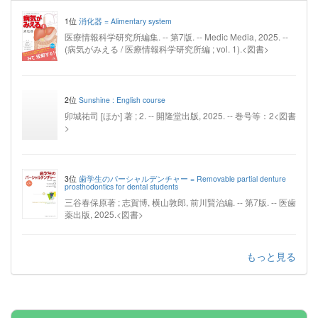
1位
消化器 = Alimentary system
医療情報科学研究所編集. -- 第7版. -- Medic Media, 2025. --
(病気がみえる / 医療情報科学研究所編 ; vol. 1).<図書>
2位
Sunshine : English course
卯城祐司 [ほか] 著 ; 2. -- 開隆堂出版, 2025. -- 巻号等：2<図書
>
3位
歯学生のパーシャルデンチャー = Removable partial denture
prosthodontics for dental students
三谷春保原著 ; 志賀博, 横山敦郎, 前川賢治編. -- 第7版. -- 医歯
薬出版, 2025.<図書>
もっと見る