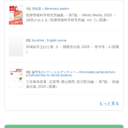
1位
消化器 = Alimentary system
医療情報科学研究所編集. -- 第7版. -- Medic Media, 2025. --
(病気がみえる / 医療情報科学研究所編 ; vol. 1).<図書>
2位
Sunshine : English course
卯城祐司 [ほか] 著 ; 2. -- 開隆堂出版, 2025. -- 巻号等：2<図書
>
3位
歯学生のパーシャルデンチャー = Removable partial denture
prosthodontics for dental students
三谷春保原著 ; 志賀博, 横山敦郎, 前川賢治編. -- 第7版. -- 医歯
薬出版, 2025.<図書>
もっと見る