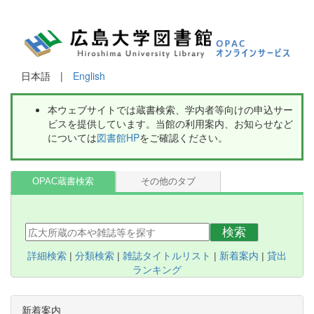
日本語 |
English
本ウェブサイトでは蔵書検索、学内者等向けの申込サー
ビスを提供しています。当館の利用案内、お知らせなど
については
図書館HP
をご確認ください。
OPAC蔵書検索
その他のタブ
検索
詳細検索
|
分類検索
|
雑誌タイトルリスト
|
新着案内
|
貸出
ランキング
新着案内