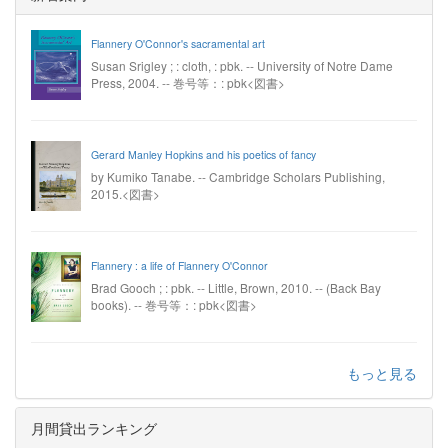
Flannery O'Connor's sacramental art
Susan Srigley ; : cloth, : pbk. -- University of Notre Dame
Press, 2004. -- 巻号等：: pbk<図書>
Gerard Manley Hopkins and his poetics of fancy
by Kumiko Tanabe. -- Cambridge Scholars Publishing,
2015.<図書>
Flannery : a life of Flannery O'Connor
Brad Gooch ; : pbk. -- Little, Brown, 2010. -- (Back Bay
books). -- 巻号等：: pbk<図書>
もっと見る
月間貸出ランキング