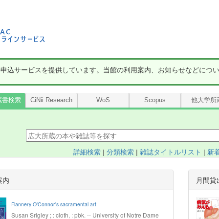
の申込サービスを提供しています。当館の利用案内、お知らせなどにつ
蔵書検索
CiNii Research
WoS
Scopus
他大学所
詳細検索
|
分類検索
|
雑誌タイトルリスト
|
新
案内
月間貸
Flannery O'Connor's sacramental art
Susan Srigley ; : cloth, : pbk. -- University of Notre Dame