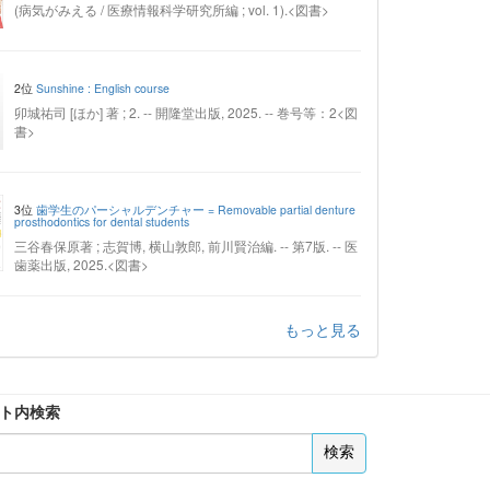
(病気がみえる / 医療情報科学研究所編 ; vol. 1).<図書>
2位
Sunshine : English course
卯城祐司 [ほか] 著 ; 2. -- 開隆堂出版, 2025. -- 巻号等：2<図
書>
3位
歯学生のパーシャルデンチャー = Removable partial denture
prosthodontics for dental students
三谷春保原著 ; 志賀博, 横山敦郎, 前川賢治編. -- 第7版. -- 医
歯薬出版, 2025.<図書>
もっと見る
ト内検索
検索