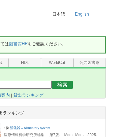
日本語 |
English
いては
図書館HP
をご確認ください。
蔵
NDL
WorldCat
公共図書館
検索
着案内
|
貸出ランキング
出ランキング
1位
消化器 = Alimentary system
医療情報科学研究所編集. -- 第7版. -- Medic Media, 2025. --