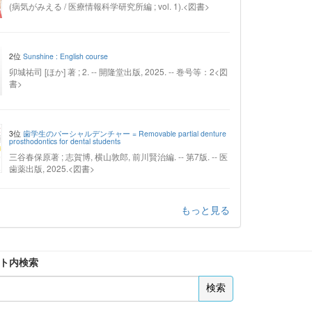
(病気がみえる / 医療情報科学研究所編 ; vol. 1).<図書>
2位
Sunshine : English course
卯城祐司 [ほか] 著 ; 2. -- 開隆堂出版, 2025. -- 巻号等：2<図
書>
3位
歯学生のパーシャルデンチャー = Removable partial denture
prosthodontics for dental students
三谷春保原著 ; 志賀博, 横山敦郎, 前川賢治編. -- 第7版. -- 医
歯薬出版, 2025.<図書>
もっと見る
ト内検索
検索