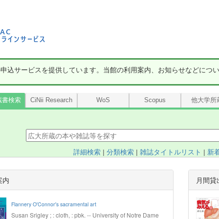
の申込サービスを提供しています。当館の利用案内、お知らせなどにつ
蔵書検索
CiNii Research
WoS
Scopus
他大学所
詳細検索
|
分類検索
|
雑誌タイトルリスト
|
新
案内
月間貸
Flannery O'Connor's sacramental art
Susan Srigley ; : cloth, : pbk. -- University of Notre Dame