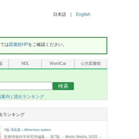
日本語 |
English
いては
図書館HP
をご確認ください。
蔵
NDL
WorldCat
公共図書館
検索
着案内
|
貸出ランキング
出ランキング
1位
消化器 = Alimentary system
医療情報科学研究所編集. -- 第7版. -- Medic Media, 2025. --