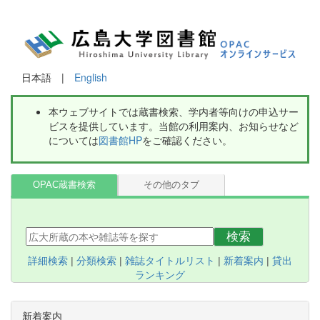
日本語 |
English
本ウェブサイトでは蔵書検索、学内者等向けの申込サー
ビスを提供しています。当館の利用案内、お知らせなど
については
図書館HP
をご確認ください。
OPAC蔵書検索
その他のタブ
検索
詳細検索
|
分類検索
|
雑誌タイトルリスト
|
新着案内
|
貸出
ランキング
新着案内