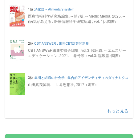
1位
消化器 = Alimentary system
医療情報科学研究所編集. -- 第7版. -- Medic Media, 2025. --
(病気がみえる / 医療情報科学研究所編 ; vol. 1).<図書>
2位
CBT ANSWER : 歯科CBT対策問題集
CBT ANSWER編集委員会編集 ; vol.3: 臨床篇. -- エムスリー
エデュケーション, 2021. -- 巻号等：vol.3: 臨床篇<図書>
3位
集団と組織の社会学 : 集合的アイデンティティのダイナミクス
山田真茂留著. -- 世界思想社, 2017.<図書>
もっと見る