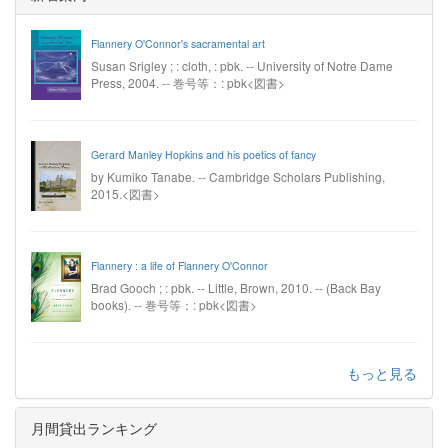
Flannery O'Connor's sacramental art
Susan Srigley ; : cloth, : pbk. -- University of Notre Dame
Press, 2004. -- 巻号等：: pbk<図書>
Gerard Manley Hopkins and his poetics of fancy
by Kumiko Tanabe. -- Cambridge Scholars Publishing,
2015.<図書>
Flannery : a life of Flannery O'Connor
Brad Gooch ; : pbk. -- Little, Brown, 2010. -- (Back Bay
books). -- 巻号等：: pbk<図書>
もっと見る
月間貸出ランキング