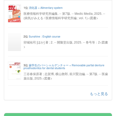
1位
消化器 = Alimentary system
医療情報科学研究所編集. -- 第7版. -- Medic Media, 2025. --
(病気がみえる / 医療情報科学研究所編 ; vol. 1).<図書>
2位
Sunshine : English course
卯城祐司 [ほか] 著 ; 2. -- 開隆堂出版, 2025. -- 巻号等：2<図書
>
3位
歯学生のパーシャルデンチャー = Removable partial denture
prosthodontics for dental students
三谷春保原著 ; 志賀博, 横山敦郎, 前川賢治編. -- 第7版. -- 医歯
薬出版, 2025.<図書>
もっと見る