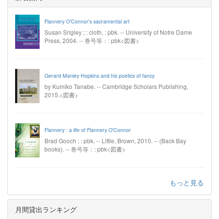
Flannery O'Connor's sacramental art
Susan Srigley ; : cloth, : pbk. -- University of Notre Dame
Press, 2004. -- 巻号等：: pbk<図書>
Gerard Manley Hopkins and his poetics of fancy
by Kumiko Tanabe. -- Cambridge Scholars Publishing,
2015.<図書>
Flannery : a life of Flannery O'Connor
Brad Gooch ; : pbk. -- Little, Brown, 2010. -- (Back Bay
books). -- 巻号等：: pbk<図書>
もっと見る
月間貸出ランキング