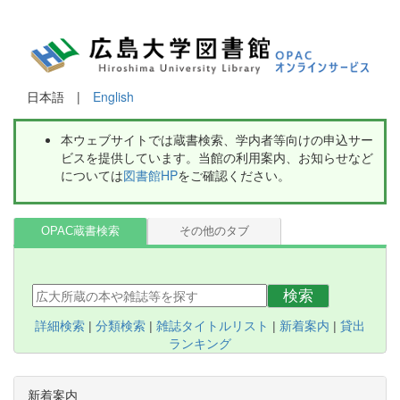
日本語 |
English
本ウェブサイトでは蔵書検索、学内者等向けの申込サー
ビスを提供しています。当館の利用案内、お知らせなど
については
図書館HP
をご確認ください。
OPAC蔵書検索
その他のタブ
検索
詳細検索
|
分類検索
|
雑誌タイトルリスト
|
新着案内
|
貸出
ランキング
新着案内