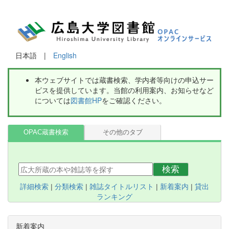
日本語 |
English
本ウェブサイトでは蔵書検索、学内者等向けの申込サー
ビスを提供しています。当館の利用案内、お知らせなど
については
図書館HP
をご確認ください。
OPAC蔵書検索
その他のタブ
検索
詳細検索
|
分類検索
|
雑誌タイトルリスト
|
新着案内
|
貸出
ランキング
新着案内