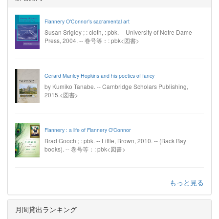
Flannery O'Connor's sacramental art
Susan Srigley ; : cloth, : pbk. -- University of Notre Dame
Press, 2004. -- 巻号等：: pbk<図書>
Gerard Manley Hopkins and his poetics of fancy
by Kumiko Tanabe. -- Cambridge Scholars Publishing,
2015.<図書>
Flannery : a life of Flannery O'Connor
Brad Gooch ; : pbk. -- Little, Brown, 2010. -- (Back Bay
books). -- 巻号等：: pbk<図書>
もっと見る
月間貸出ランキング