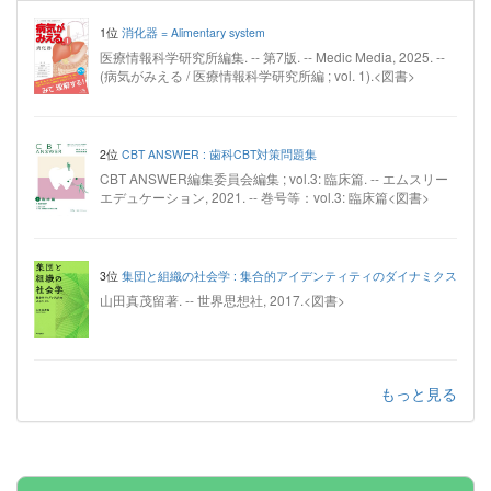
1位
消化器 = Alimentary system
医療情報科学研究所編集. -- 第7版. -- Medic Media, 2025. --
(病気がみえる / 医療情報科学研究所編 ; vol. 1).<図書>
2位
CBT ANSWER : 歯科CBT対策問題集
CBT ANSWER編集委員会編集 ; vol.3: 臨床篇. -- エムスリー
エデュケーション, 2021. -- 巻号等：vol.3: 臨床篇<図書>
3位
集団と組織の社会学 : 集合的アイデンティティのダイナミクス
山田真茂留著. -- 世界思想社, 2017.<図書>
もっと見る