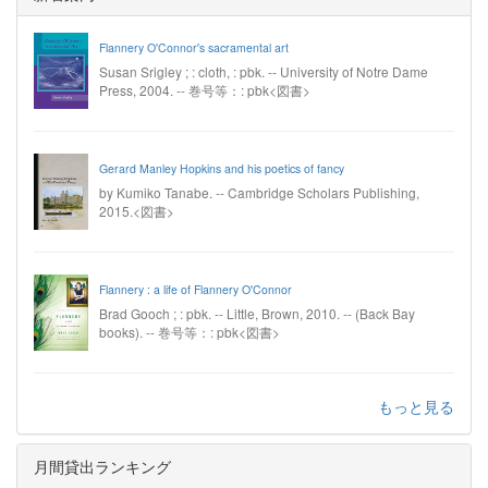
Flannery O'Connor's sacramental art
Susan Srigley ; : cloth, : pbk. -- University of Notre Dame
Press, 2004. -- 巻号等：: pbk<図書>
Gerard Manley Hopkins and his poetics of fancy
by Kumiko Tanabe. -- Cambridge Scholars Publishing,
2015.<図書>
Flannery : a life of Flannery O'Connor
Brad Gooch ; : pbk. -- Little, Brown, 2010. -- (Back Bay
books). -- 巻号等：: pbk<図書>
もっと見る
月間貸出ランキング