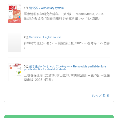
1位
消化器 = Alimentary system
医療情報科学研究所編集. -- 第7版. -- Medic Media, 2025. --
(病気がみえる / 医療情報科学研究所編 ; vol. 1).<図書>
2位
Sunshine : English course
卯城祐司 [ほか] 著 ; 2. -- 開隆堂出版, 2025. -- 巻号等：2<図書
>
3位
歯学生のパーシャルデンチャー = Removable partial denture
prosthodontics for dental students
三谷春保原著 ; 志賀博, 横山敦郎, 前川賢治編. -- 第7版. -- 医歯
薬出版, 2025.<図書>
もっと見る