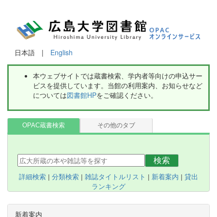
日本語 |
English
本ウェブサイトでは蔵書検索、学内者等向けの申込サー
ビスを提供しています。当館の利用案内、お知らせなど
については
図書館HP
をご確認ください。
OPAC蔵書検索
その他のタブ
検索
詳細検索
|
分類検索
|
雑誌タイトルリスト
|
新着案内
|
貸出
ランキング
新着案内