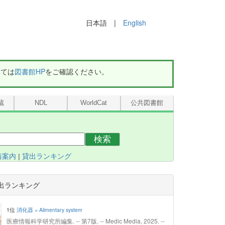
日本語 |
English
いては
図書館HP
をご確認ください。
蔵
NDL
WorldCat
公共図書館
検索
着案内
|
貸出ランキング
出ランキング
1位
消化器 = Alimentary system
医療情報科学研究所編集. -- 第7版. -- Medic Media, 2025. --