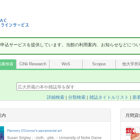
の申込サービスを提供しています。当館の利用案内、お知らせなどにつ
蔵書検索
CiNii Research
WoS
Scopus
他大学所
詳細検索
|
分類検索
|
雑誌タイトルリスト
|
新
案内
月間貸
Flannery O'Connor's sacramental art
Susan Srigley ; : cloth, : pbk. -- University of Notre Dame