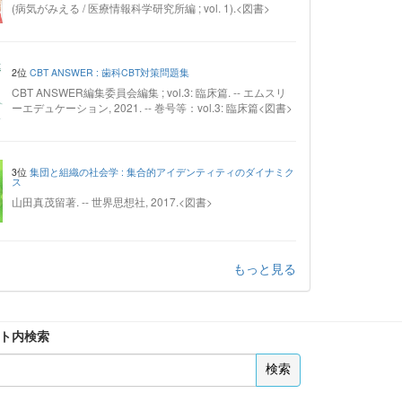
(病気がみえる / 医療情報科学研究所編 ; vol. 1).<図書>
2位
CBT ANSWER : 歯科CBT対策問題集
CBT ANSWER編集委員会編集 ; vol.3: 臨床篇. -- エムスリ
ーエデュケーション, 2021. -- 巻号等：vol.3: 臨床篇<図書>
3位
集団と組織の社会学 : 集合的アイデンティティのダイナミク
ス
山田真茂留著. -- 世界思想社, 2017.<図書>
もっと見る
ト内検索
検索