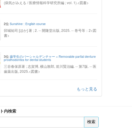
(病気がみえる / 医療情報科学研究所編 ; vol. 1).<図書>
2位
Sunshine : English course
卯城祐司 [ほか] 著 ; 2. -- 開隆堂出版, 2025. -- 巻号等：2<図
書>
3位
歯学生のパーシャルデンチャー = Removable partial denture
prosthodontics for dental students
三谷春保原著 ; 志賀博, 横山敦郎, 前川賢治編. -- 第7版. -- 医
歯薬出版, 2025.<図書>
もっと見る
ト内検索
検索