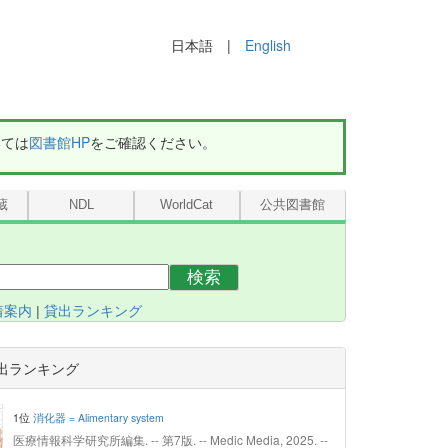
日本語 |
English
いては
図書館HP
をご確認ください。
蔵
NDL
WorldCat
公共図書館
検索
着案内
|
貸出ランキング
出ランキング
1位
消化器 = Alimentary system
医療情報科学研究所編集. -- 第7版. -- Medic Media, 2025. --