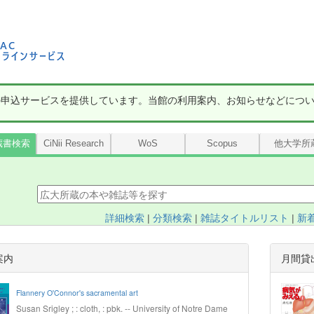
の申込サービスを提供しています。当館の利用案内、お知らせなどにつ
蔵書検索
CiNii Research
WoS
Scopus
他大学所
詳細検索
|
分類検索
|
雑誌タイトルリスト
|
新
案内
月間貸
Flannery O'Connor's sacramental art
Susan Srigley ; : cloth, : pbk. -- University of Notre Dame